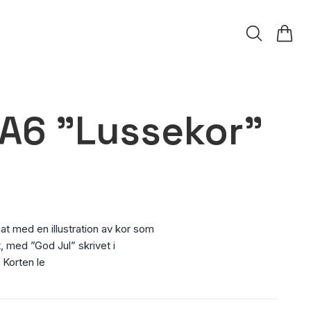
 A6 "Lussekor"
mat med en illustration av kor som
 med ”God Jul” skrivet i
 Korten le