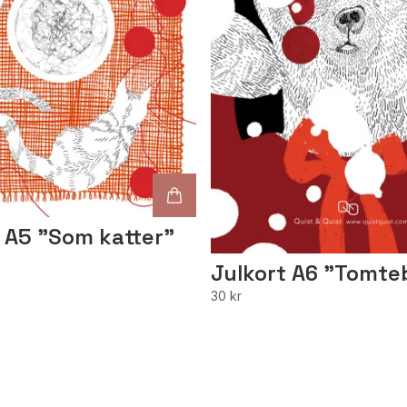
 A5 "Som katter"
Julkort A6 "Tomte
30 kr