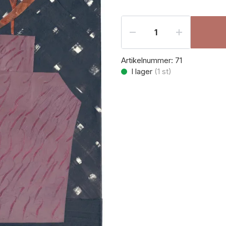
Artikelnummer:
71
I lager
(
1
st)