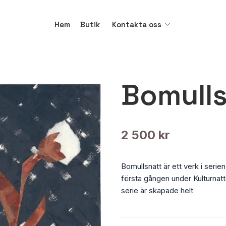
Hem
Butik
Kontakta oss
Bomulls
2 500 kr
Bomullsnatt är ett verk i seri
första gången under Kulturnatte
serie är skapade helt